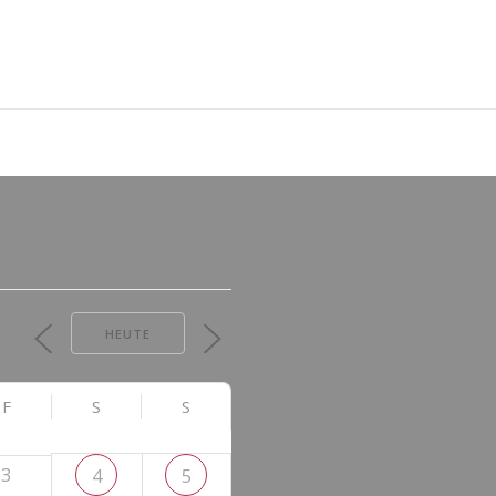
HEUTE
F
S
S
3
4
5