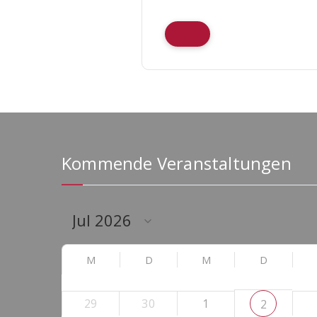
Kommende Veranstaltungen
M
D
M
D
29
30
1
2