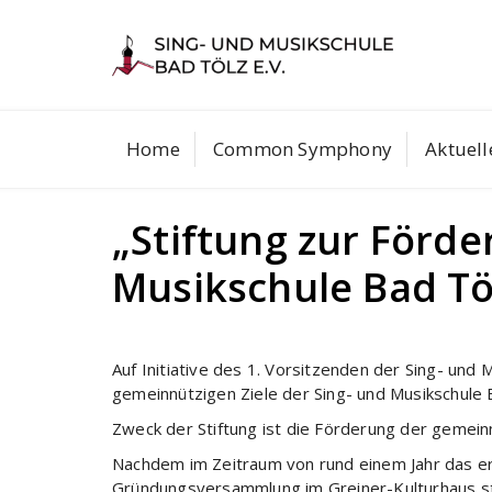
Skip
to
hreiben Sie uns eine
T
Instagram
content
0
il
Home
Common Symphony
Aktuell
„Stiftung zur Förde
Musikschule Bad Töl
Auf Initiative des 1. Vorsitzenden der Sing- und 
gemeinnützigen Ziele der Sing- und Musikschule 
Zweck der Stiftung ist die Förderung der gemeinn
Nachdem im Zeitraum von rund einem Jahr das er
Gründungsversammlung im Greiner-Kulturhaus st