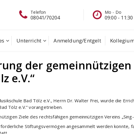
elefon
Mo - Do
8041/70204
09:00 - 11:30
es
Unterricht
Anmeldung/Entgelt
Kollegiu
rung der gemeinnützigen 
z e.V.“
Musikschule Bad Tölz e.V., Herrn Dr. Walter Frei, wurde die Erri
Bad Tölz e.V.“ vorangetrieben.
ützigen Ziele des rechtsfähigen gemeinnützigen Vereins „Sing- 
forderliche Stiftungsvermögen angesammelt werden konnte, fa
att.