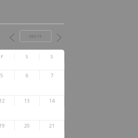
HEUTE
F
S
S
5
6
7
12
13
14
19
20
21