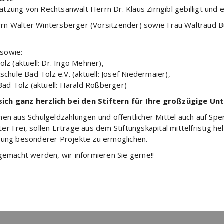
tzung von Rechtsanwalt Herrn Dr. Klaus Zirngibl gebilligt und 
rn Walter Wintersberger (Vorsitzender) sowie Frau Waltraud B
 sowie:
lz (aktuell: Dr. Ingo Mehner),
schule Bad Tölz e.V. (aktuell: Josef Niedermaier),
Bad Tölz (aktuell: Harald Roßberger)
ich ganz herzlich bei den Stiftern für Ihre großzügige Unt
men aus Schulgeldzahlungen und öffentlicher Mittel auch auf Sp
r Frei, sollen Erträge aus dem Stiftungskapital mittelfristig he
hrung besonderer Projekte zu ermöglichen.
gemacht werden, wir informieren Sie gerne!!