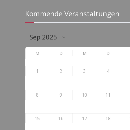
Kommende Veranstaltungen
M
D
M
D
1
2
3
4
8
9
10
11
15
16
17
18