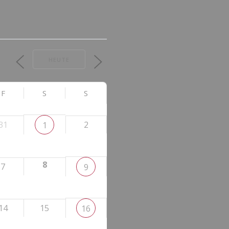
HEUTE
F
S
S
31
2
1
8
7
9
14
15
16