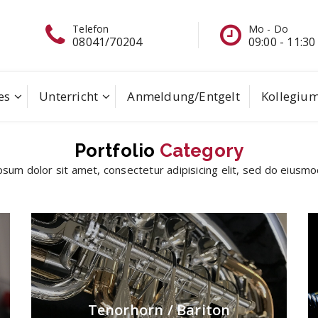
Mo - Do
Schreiben S
09:00 - 11:30
eine Mail
es
Unterricht
Anmeldung/Entgelt
Kollegiu
Portfolio
Category
sum dolor sit amet, consectetur adipisicing elit, sed do eius
Tenorhorn / Bariton