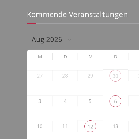
Kommende Veranstaltungen
M
D
M
D
27
28
29
30
3
4
5
6
10
11
13
12