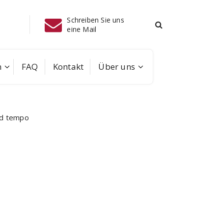
 Sie uns
Telefon
Instagram
08041/
m
FAQ
Kontakt
Über uns
mod tempo