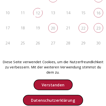
10
11
13
14
15
12
16
17
18
19
21
20
22
23
24
25
26
27
28
29
30
31
1
2
3
4
5
6
Diese Seite verwendet Cookies, um die Nutzerfreundlichkeit
zu verbessern. Mit der weiteren Verwendung stimmst du
dem zu.
Verstanden
Instagram
Impressum
Datenschutz
Intern
Datenschutzerklärung
Copyright © 2026 Sing- und Musikschule Bad Tölz e.V.