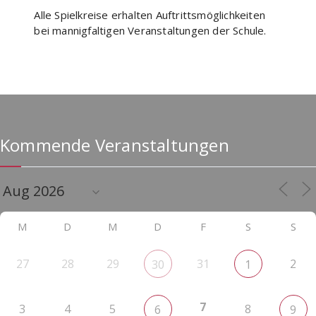
Alle Spielkreise erhalten Auftrittsmöglichkeiten
bei mannigfaltigen
Veranstaltungen
der Schule.
Kommende Veranstaltungen
M
D
M
D
F
S
S
27
28
29
31
2
30
1
7
3
4
5
8
6
9