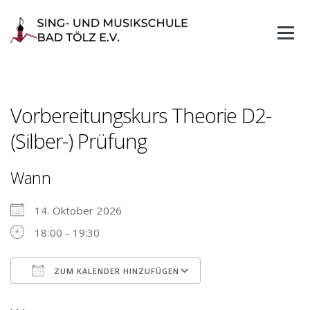
Skip
to
content
Vorbereitungskurs Theorie D2-
(Silber-) Prüfung
Wann
14. Oktober 2026
18:00 - 19:30
ZUM KALENDER HINZUFÜGEN
ICS herunterladen
Google Kalender