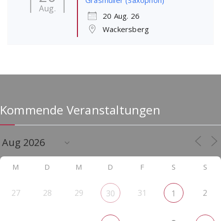
Grasmüller (Saxophon)
Aug.
20 Aug. 26
Wackersberg
Kommende Veranstaltungen
M
D
M
D
F
S
S
27
28
29
31
2
30
1