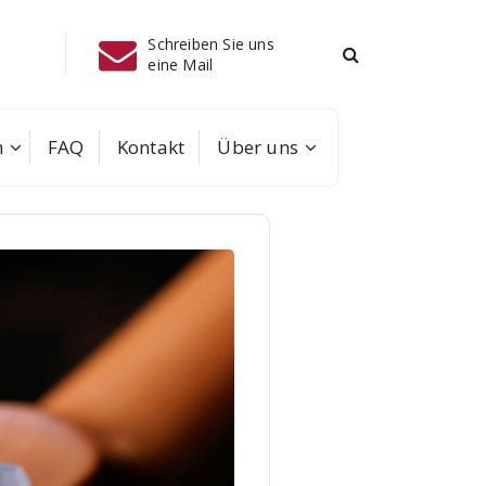
en Sie uns
Telefo
Instagram
08041
il
m
FAQ
Kontakt
Über uns