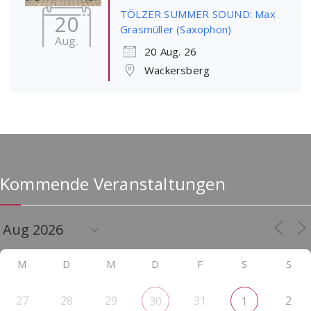
TÖLZER SUMMER SOUND: Max
20
Grasmüller (Saxophon)
Aug.
20 Aug. 26
Wackersberg
Kommende Veranstaltungen
M
D
M
D
F
S
S
27
28
29
31
2
30
1