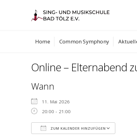
Skip
to
ine
Telefon
Instagram
content
08041/70204
Home
Common Symphony
Aktuell
Online – Elternabend z
Wann
11. Mai 2026
20:00 - 21:00
ZUM KALENDER HINZUFÜGEN