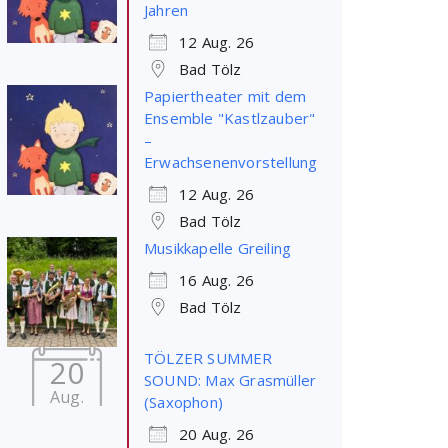
Office 365
Outlook Live
Jahren
12 Aug. 26
Bad Tölz
Papiertheater mit dem
Ensemble "Kastlzauber"
–
Erwachsenenvorstellung
12 Aug. 26
Bad Tölz
Musikkapelle Greiling
16 Aug. 26
Bad Tölz
TÖLZER SUMMER
20
SOUND: Max Grasmüller
Aug.
(Saxophon)
20 Aug. 26