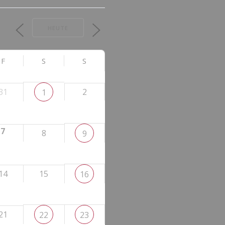
HEUTE
F
S
S
31
2
1
7
8
9
14
15
16
21
22
23