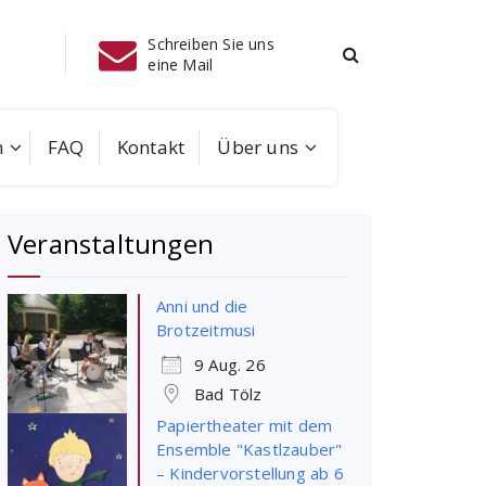
 uns
Telefon
Instagram
08041/702
m
FAQ
Kontakt
Über uns
Veranstaltungen
Anni und die
Brotzeitmusi
9 Aug. 26
Bad Tölz
Papiertheater mit dem
Ensemble "Kastlzauber"
– Kindervorstellung ab 6