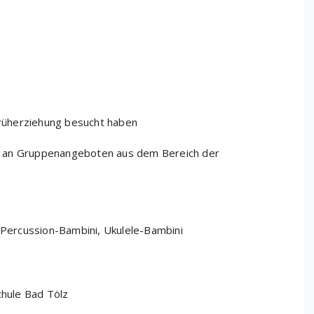
 Kalender
iCalendar
 Früherziehung besucht haben
sse an Gruppenangeboten aus dem Bereich der
, Percussion-Bambini, Ukulele-Bambini
chule Bad Tölz