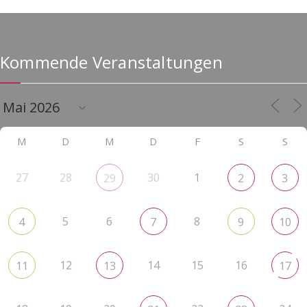
Kommende Veranstaltungen
M
D
M
D
F
S
S
27
28
30
1
29
2
3
5
6
8
4
7
9
10
12
14
15
16
11
13
17