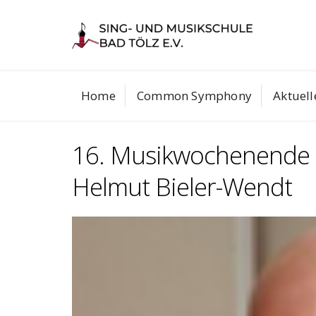
Skip
to
ine
Telefon
Instagram
content
08041/70204
Home
Common Symphony
Aktuell
16. Musikwochenende u
Helmut Bieler-Wendt